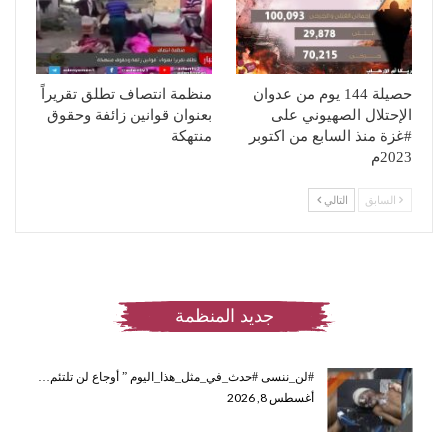
حصيلة 144 يوم من عدوان
منظمة انتصاف تطلق تقريراً
الإحتلال الصهيوني على
بعنوان قوانين زائفة وحقوق
#غزة منذ السابع من اكتوبر
منتهكة
2023م
السابق
التالي
جديد المنظمة
#لن_ننسى #حدث_في_مثل_هذا_اليوم ” أوجاع لن تلتئم…
أغسطس 8, 2026