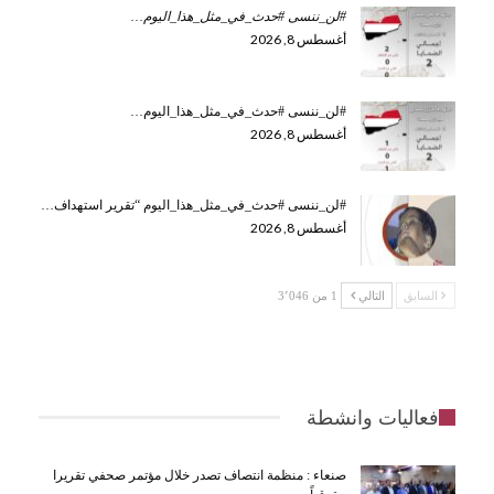
#لن_ننسى #حدث_في_مثل_هذا_اليوم
…
أغسطس 8, 2026
#لن_ننسى #حدث_في_مثل_هذا_اليوم…
أغسطس 8, 2026
#لن_ننسى #حدث_في_مثل_هذا_اليوم “تقرير استهداف…
أغسطس 8, 2026
السابق
التالي
1 من 3٬046
فعاليات وانشطة
صنعاء : منظمة انتصاف تصدر خلال مؤتمر صحفي تقريرا