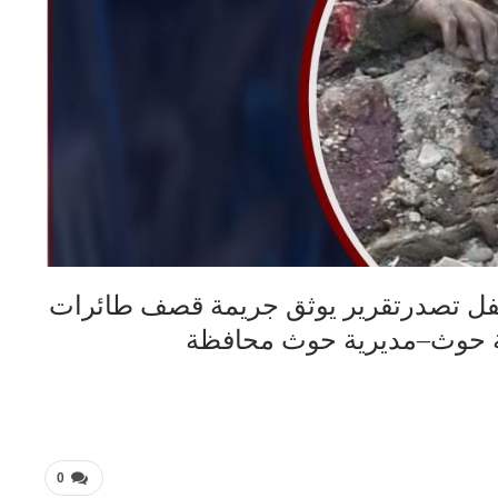
فل تصدرتقرير يوثق جريمة قصف طائرات
ة حوث–مديرية حوث محافظة
0