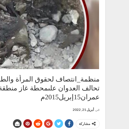
منظمة_انتصاف لحقوق المرأة والط
تحالف العدوان علىمحطة غاز منطق
عمران15إبريل2015م
في
أبريل 21, 2022
مشاركة