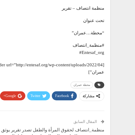
منظمة انتصاف – تقرير
تحت عنوان
“محطة…عمران”
#منظمة_انتصاف
‎#Entesaf_org
عمران”]
محطة عمران
Google+
Twitter
Facebook
مشاركة
المقال السابق
منظمة_انتصاف لحقوق المرأة والطفل تصدر تقرير يوثق