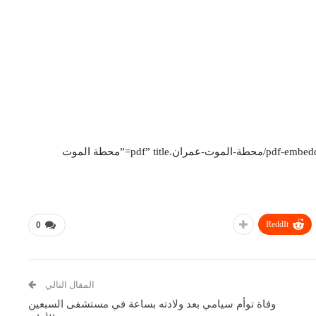
[pdf-embedder url=”http://entesaf.org/wp-content/uploads/2022/04/محطة-الموت-عمران.pdf” title=”محطة الموت
ReddIt
0
المقال التالي
وفاة توأم سيامي بعد ولادته بساعة في مستشفى السبعين