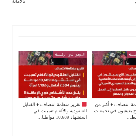
بالأمانة
يسة
العرض في الرئيسة
مة انتصاف:
♦️
أكثر من
تقرير منظمة انتصاف:
♦️
القنابل
نازح يعيشون في تجمعات
العنقودية والألغام تسببت في
بسط…
استشهاد 10,689 مواطنا…