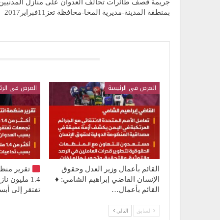
جريمة قصف طائرات تحالف العدوان على منازل المدنيين
بمنطقة المدينة-مديرية المخا-محافظة تعز11فبراير2017
قد يعجبك ايضا
العرض في الرئيسة
العرض في الرئ
القائم بأعمال وزير العدل وحقوق
تقرير منظ
الإنسان القاضي إبراهيم الشامي: ♦️
1.4 مليون 
القائم بأعمال…
تفتقر إلى أ
السابق
التالي