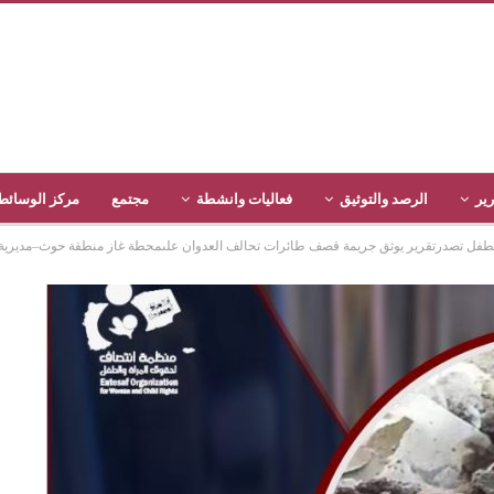
رير
الرصد والتوثيق
فعاليات وانشطة
مجتمع
مركز الوسائط
ل تصدرتقرير يوثق جريمة قصف طائرات تحالف العدوان علىمحطة غاز منطقة حوث–مديرية حوث محاف