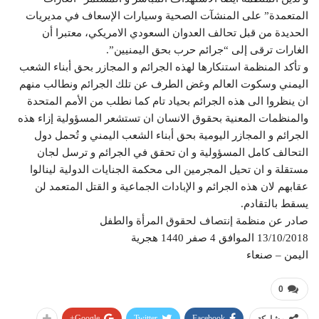
المتعمدة” على المنشآت الصحية وسيارات الإسعاف في مديريات
الحديدة من قبل تحالف العدوان السعودي الامريكي، معتبرا أن
الغارات ترقى إلى “جرائم حرب بحق اليمنيين”.
و تأكد المنظمة استنكارها لهذه الجرائم و المجازر بحق أبناء الشعب
اليمني وسكوت العالم وغض الطرف عن تلك الجرائم ونطالب منهم
ان ينظروا الى هذه الجرائم بحياد تام كما نطلب من الأمم المتحدة
والمنظمات المعنية بحقوق الانسان ان تستشعر المسؤولية إزاء هذه
الجرائم و المجازر اليومية بحق أبناء الشعب اليمني و تُحمل دول
التحالف كامل المسؤولية و ان تحقق في الجرائم و ترسل لجان
مستقلة و ان تحيل المجرمين الى محكمة الجنايات الدولية لينالوا
عقابهم لان هذه الجرائم و الإبادات الجماعية و القتل المتعمد لن
يسقط بالتقادم.
صادر عن منظمة إنتصاف لحقوق المرأة والطفل
13/10/2018 الموافق 4 صفر 1440 هجرية
اليمن – صنعاء
0
Google+
Twitter
Facebook