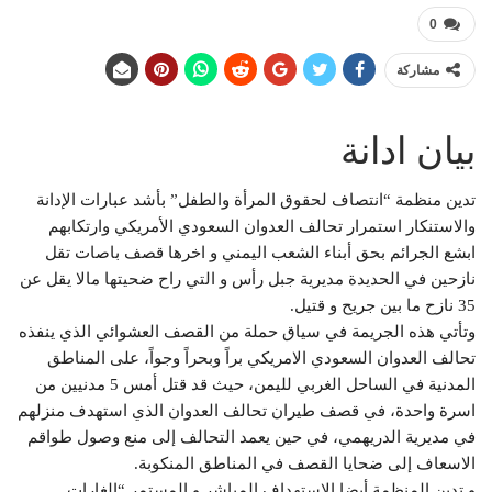
0
مشاركة
بيان ادانة
تدين منظمة “انتصاف لحقوق المرأة والطفل” بأشد عبارات الإدانة
والاستنكار استمرار تحالف العدوان السعودي الأمريكي وارتكابهم
ابشع الجرائم بحق أبناء الشعب اليمني و اخرها قصف باصات تقل
نازحين في الحديدة مديرية جبل رأس و التي راح ضحيتها مالا يقل عن
35 نازح ما بين جريح و قتيل.
وتأتي هذه الجريمة في سياق حملة من القصف العشوائي الذي ينفذه
تحالف العدوان السعودي الامريكي براً وبحراً وجواً، على المناطق
المدنية في الساحل الغربي لليمن، حيث قد قتل أمس 5 مدنيين من
اسرة واحدة، في قصف طيران تحالف العدوان الذي استهدف منزلهم
في مديرية الدريهمي، في حين يعمد التحالف إلى منع وصول طواقم
الاسعاف إلى ضحايا القصف في المناطق المنكوبة.
و تدين المنظمة أيضا الاستهداف المباشر و المستمر “الغارات