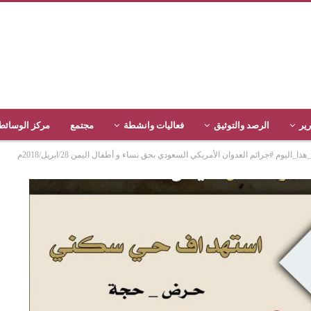
رير
الرصد والتوثيق
فعاليات وانشطة
مجتمع
مركز الوسائط
يوم #جرائم العدوان الأمريكي السعودي بحق نساء و أطفال اليمن 28/ابريل/2018م