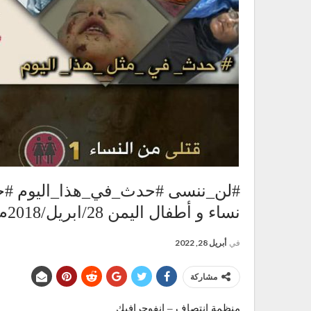
#لن_ننسى #حدث_في_هذا_اليوم #جر
نساء و أطفال اليمن 28/ابريل/2018م
في
أبريل 28, 2022
مشاركة
منظمة انتصاف – انفوجرافيك