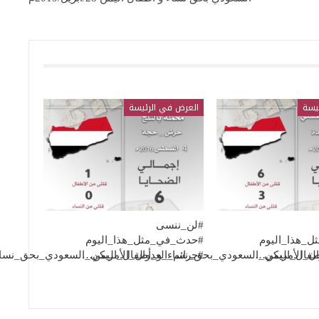
يسة
العرض في الرئيسة
#لن_ننسى
_هذا_اليوم
#حدث_في_مثل_هذا_اليوم
طفال_اليمن…
وان_الأمريكي_السعودي_بحق_نساء_و_أطفال_اليمن…
#جرائم_العدوان_الأمريكي_السعودي_بحق_نس