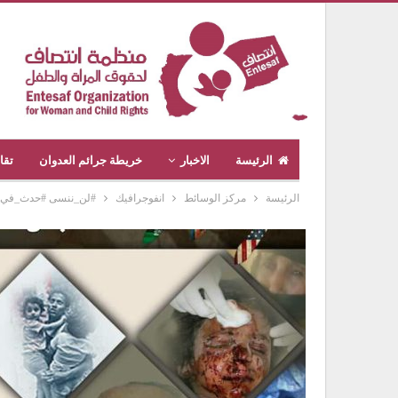
الرئيسة
الاخبار
خريطة جرائم العدوان
تقا
الرئيسة
مركز الوسائط
انفوجرافيك
#لن_ننسى #حدث_في_هذا_ال