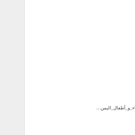
اء_و_أطفال_اليمن…