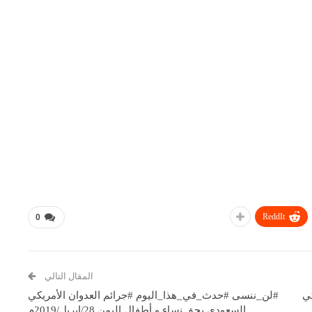
ReddIt
0
المقال التالي
ي
#لن_ننسى #حدث_في_هذا_اليوم #جرائم العدوان الأمريكي
السعودي بحق نساء و أطفال اليمن 28/ابريل/2019م