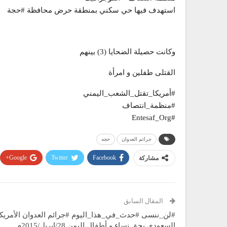
استهدف فيها حي سكني بمنطقة حرض محافظة #حجة
وكانت حصيلة الضحايا (3) بينهم
القتلى طفلين و امرأة
#أمريكا_تقتل_الشعب_اليمني
#منظمة_انتصاف
#Entesaf_Org
جرائم العدوان
حجه
Google+
Twitter
Facebook
مشاركة
المقال السابق
#لن_ننسى #حدث_في_هذا_اليوم #جرائم العدوان الأمريك
السعودي بحق نساء و أطفال اليمن 28/ابريل/2015م