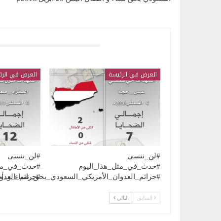
قد يعجبك ايضا
العرض في الرئيسة
العرض في الرئ
#لن_ننسى
#لن_ننسى
#حدث_في_مثل_هذا_اليوم
#حدث_في_مثل
#جرائم_العدوان_الأمريكي_السعودي_بحق_نساء_و_أ
#جرائم_العد
السابق
التالي