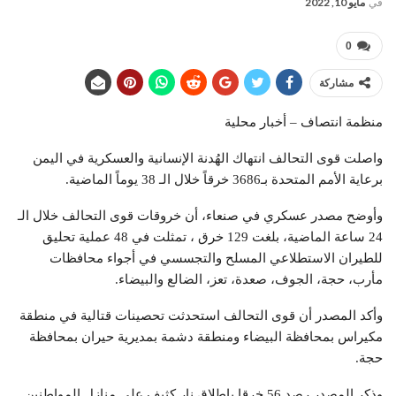
في
مايو 10, 2022
0
مشاركة
منظمة انتصاف – أخبار محلية
واصلت قوى التحالف انتهاك الهُدنة الإنسانية والعسكرية في اليمن
برعاية الأمم المتحدة بـ3686 خرقاً خلال الـ 38 يوماً الماضية.
وأوضح مصدر عسكري في صنعاء، أن خروقات قوى التحالف خلال الـ
24 ساعة الماضية، بلغت 129 خرق ، تمثلت في 48 عملية تحليق
للطيران الاستطلاعي المسلح والتجسسي في أجواء محافظات
مأرب، حجة، الجوف، صعدة، تعز، الضالع والبيضاء.
وأكد المصدر أن قوى التحالف استحدثت تحصينات قتالية في منطقة
مكيراس بمحافظة البيضاء ومنطقة دشمة بمديرية حيران بمحافظة
حجة.
وذكر المصدر رصد 56 خرقا بإطلاق نار كثيف على منازل المواطنين