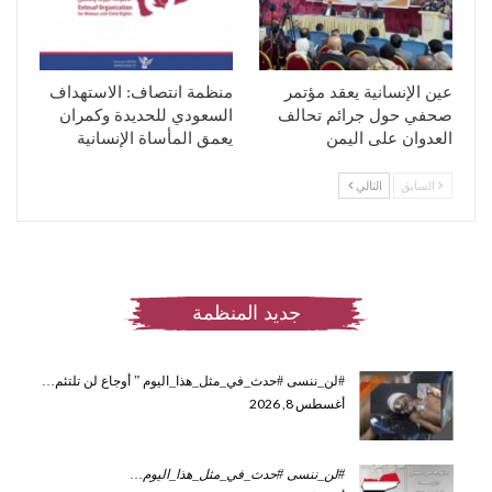
عين الإنسانية يعقد مؤتمر
منظمة انتصاف: الاستهداف
صحفي حول جرائم تحالف
السعودي للحديدة وكمران
العدوان على اليمن
يعمق المأساة الإنسانية
السابق
التالي
جديد المنظمة
#لن_ننسى #حدث_في_مثل_هذا_اليوم ” أوجاع لن تلتئم…
أغسطس 8, 2026
#لن_ننسى #حدث_في_مثل_هذا_اليوم
…