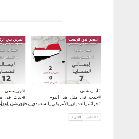
قد يعجبك ايضا
العرض في الرئيسة
العرض في الرئ
#لن_ننسى
#لن_ننسى
#حدث_في_مثل_هذا_اليوم
#حدث_في_مثل
#جرائم_العدوان_الأمريكي_السعودي_بحق_نساء_و_أ
#جرائم_العد
السابق
التالي