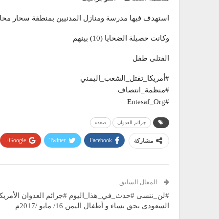
استهدف فيها مدرسة ومنازل المدنيين بمنطقة سحار مح
وكانت حصيلة الضحايا (10) بينهم
القتلى طفل
#أمريكا_تقتل_الشعب_اليمني
#منظمة_انتصاف
#Entesaf_Org
جرائم العدوان
صعده
Google+
Twitter
Facebook
مشاركة
المقال السابق
#لن_ننسى #حدث_في_هذا_اليوم #جرائم العدوان الأمريك
السعودي بحق نساء و أطفال اليمن 16/ مايو /2017م