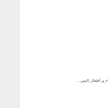
اء_و_أطفال_اليمن…