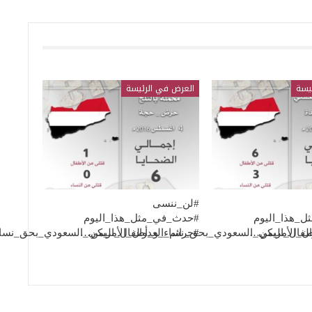
يسة
العرض في الرئيسة
#لن_ننسى
_هذا_اليوم
#حدث_في_مثل_هذا_اليوم
طفال_اليمن…
وان_الأمريكي_السعودي_بحق_نساء_و_أطفال_اليمن…
#جرائم_العدوان_الأمريكي_السعودي_بحق_نس