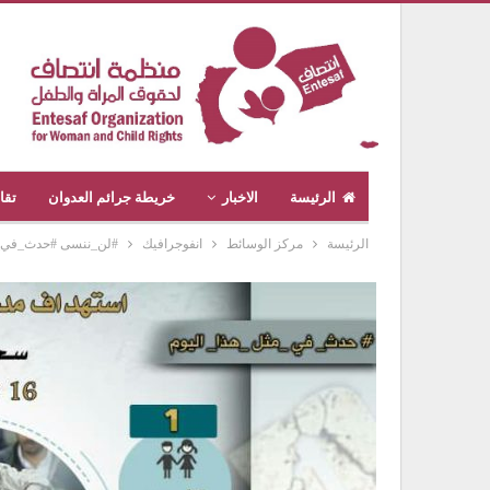
الرئيسة
الاخبار
خريطة جرائم العدوان
تقا
الرئيسة
مركز الوسائط
انفوجرافيك
#لن_ننسى #حدث_في_هذا_ال