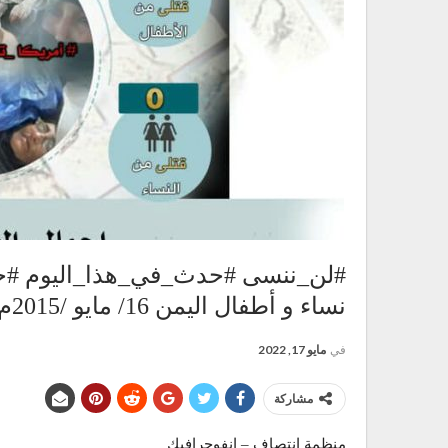
#لن_ننسى #حدث_في_هذا_اليوم #جر
نساء و أطفال اليمن 16/ مايو /2015م
في
مايو 17, 2022
مشاركة
منظمة انتصاف – انفوجرافيك