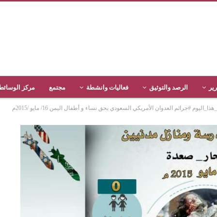
رير
الرصد والتوثيق
فعاليات وانشطة
مجتمع
مركز الوسائط
يوم #جرائم العدوان الأمريكي السعودي بحق نساء و أطفال اليمن 16/ مايو /2015م