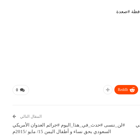
افظة #صعدة
ReddIt
0
المقال التالي
ي
#لن_ننسى #حدث_في_هذا_اليوم #جرائم العدوان الأمريكي
السعودي بحق نساء و أطفال اليمن 15/ مايو /2015م