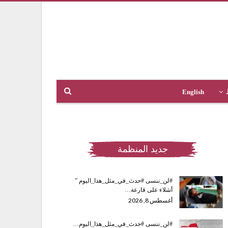
English
جديد المنظمة
#لن_ننسى #حدث_في_مثل_هذا_اليوم ”
أشلاء على قارعة…
أغسطس 8, 2026
#لن_ننسى #حدث_في_مثل_هذا_اليوم…