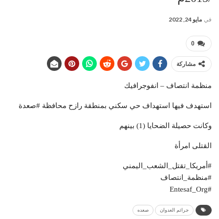
في
مايو 24, 2022
0
مشاركة
منظمة انتصاف – انفوجرافيك
استهدف فيها استهداف حي سكني بمنطقة رازح محافظة #صعدة
وكانت حصيلة الضحايا (1) بينهم
القتلى امرأة
#أمريكا_تقتل_الشعب_اليمني
#منظمة_انتصاف
#Entesaf_Org
جرائم العدوان
صعده