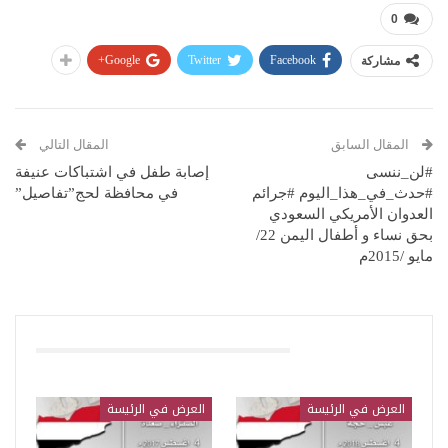
0
Google+
Twitter
Facebook
مشاركة
المقال السابق
المقال التالي
#لن_ننسى
إصابة طفل في اشتباكات عنيفة
#حدث_في_هذا_اليوم #جرائم
في محافظة لحج”تفاصيل”
العدوان الأمريكي السعودي
بحق نساء و أطفال اليمن 22/
مايو /2015م
قد يعجبك ايضا
العرض في الرئيسة
العرض في الرئيسة