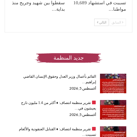
تسببت في استشهاد 10,689
سقطوا بين شهيد وجريح منذ
مواطنا…
بداية…
السابق
التالي
جديد المنظمة
القائم بأعمال وزير العدل وحقوق الإنسان القاضي
إبراهيم…
أغسطس 5, 2026
تقرير منظمة انتصاف:
♦️
أكثر من 1.4 مليون نازح
يعيشون في…
أغسطس 5, 2026
تقرير منظمة انتصاف:
♦️
القنابل العنقودية والألغام
تسببت…