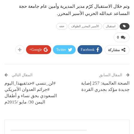
وتم خلال الاستقبال كرّم مدير المديرية وأمين عام جامعة حجة
المساعد عبدالله الحربي الأسير المحرر.
استقبال
الأسير المحرر الطواف
حجه
0
Google+
Twitter
Facebook
مشاركة
المقال السابق
المقال التالي
الصحة العالمية: 257 إصابة
#لن_ننسى #حدثفيهذا_اليوم
جديدة مؤكد بجدري القردة
#جرائم العدوان الأمريكي
السعودي بحق نساء و أطفال
اليمن 30/ مايو /2015م
قد يعجبك ايضا