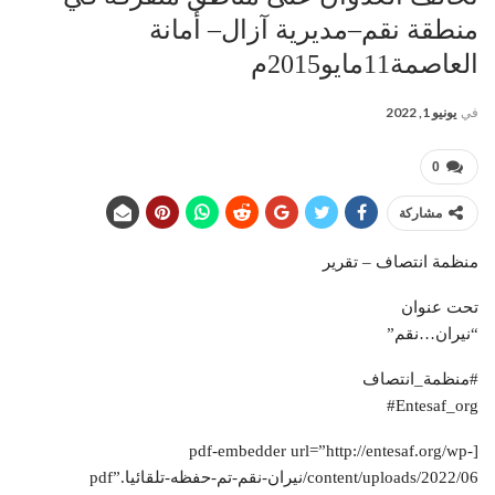
منطقة نقم–مديرية آزال– أمانة
العاصمة11مايو2015م
في
يونيو 1, 2022
0
مشاركة
منظمة انتصاف – تقرير
تحت عنوان
“نيران…نقم”
#منظمة_انتصاف
‎#Entesaf_org
[pdf-embedder url=”http://entesaf.org/wp-
content/uploads/2022/06/نيران-نقم-تم-حفظه-تلقائيا.pdf”