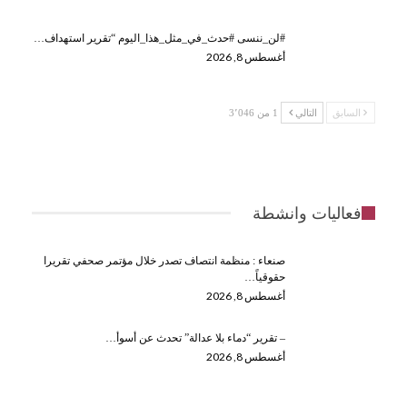
#لن_ننسى #حدث_في_مثل_هذا_اليوم “تقرير استهداف…
أغسطس 8, 2026
السابق
التالي
1 من 3٬046
فعاليات وانشطة
صنعاء : منظمة انتصاف تصدر خلال مؤتمر صحفي تقريرا
حقوقياً…
أغسطس 8, 2026
– تقرير “دماء بلا عدالة” تحدث عن أسوأ…
أغسطس 8, 2026