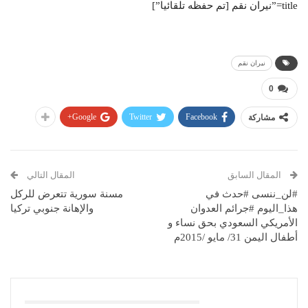
title=”نيران نقم [تم حفظه تلقائيا”]
نيران نقم
0
Google+
Twitter
Facebook
مشاركة
المقال السابق
المقال التالي
#لن_ننسى #حدث في
مسنة سورية تتعرض للركل
هذا_اليوم #جرائم العدوان
والإهانة جنوبي تركيا
الأمريكي السعودي بحق نساء و
أطفال اليمن 31/ مايو /2015م
قد يعجبك ايضا