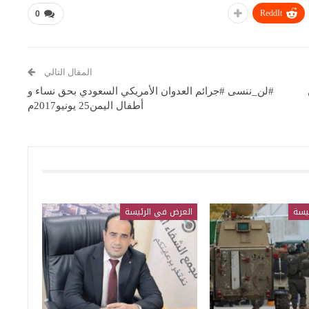
ReddIt
0
المقال التالي
#لن_ننسى #جرائم العدوان الأمريكي السعودي بحق نساء و
أطفال اليمن25 يونيو2017م
يسة
العرض في الرئيسة