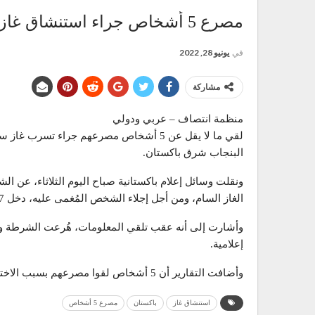
مصرع 5 أشخاص جراء استنشاق غاز سام في بئر شرق باكستان
في
يونيو 28, 2022
مشاركة
منظمة انتصاف – عربي ودولي
لقي ما لا يقل عن 5 أشخاص مصرعهم جراء تس
البنجاب شرق باكستان.
ونقلت وسائل إعلام باكستانية صباح اليوم الثلاثاء، عن الش
الغاز السام، ومن أجل إجلاء الشخص المُغمى عليه، دخل 7 أشخاص على الفور إلى البئر ولكنهم فقدوا وعيهم أيضا.
وأشارت إلى أنه عقب تلقي المعلومات، هُرعت الشرطة وعما
إعلامية.
وأضافت التقارير أن 5 أشخاص لقوا مصرعهم بسبب الاختناق، بينما أُنقذ 3 آخرون على قيد الحياة ونقلوا إلى المستشفى.
استنشاق غاز
باكستان
مصرع 5 أشخاص