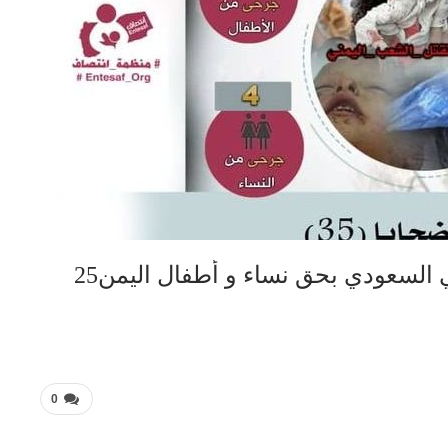
#لن_ننسى #جرائم العدوان الأمريكي السعودي بحق نساء و أطفال اليمن25
0