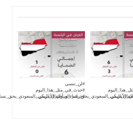
يسة
العرض في الرئيسة
#لن_ننسى
_هذا_اليوم
#حدث_في_مثل_هذا_اليوم
طفال_اليمن…
وان_الأمريكي_السعودي_بحق_نساء_و_أطفال_اليمن…
#جرائم_العدوان_الأمريكي_السعودي_بحق_نس