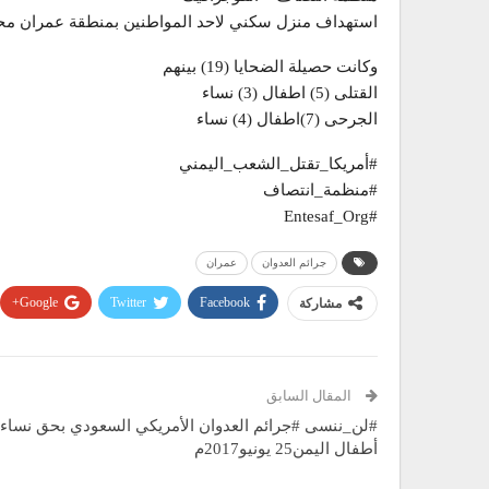
استهداف منزل سكني لاحد المواطنين بمنطقة عمران م
وكانت حصيلة الضحايا (19) بينهم
القتلى (5) اطفال (3) نساء
الجرحى (7)اطفال (4) نساء
#أمريكا_تقتل_الشعب_اليمني
#منظمة_انتصاف
#Entesaf_Org
جرائم العدوان
عمران
Google+
Twitter
Facebook
مشاركة
المقال السابق
#لن_ننسى #جرائم العدوان الأمريكي السعودي بحق نساء 
أطفال اليمن25 يونيو2017م