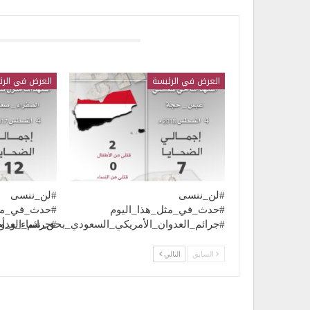
قد يعجبك ايضا
العرض في الرئيسة
العرض في الرئ
#لن_ننسى
#لن_ننسى
#حدث_في_مثل_هذا_اليوم
#حدث_في_مثل
#جرائم_العدوان_الأمريكي_السعودي_بحق_نساء_و_أ
#جرائم_العد
السابق
التالي