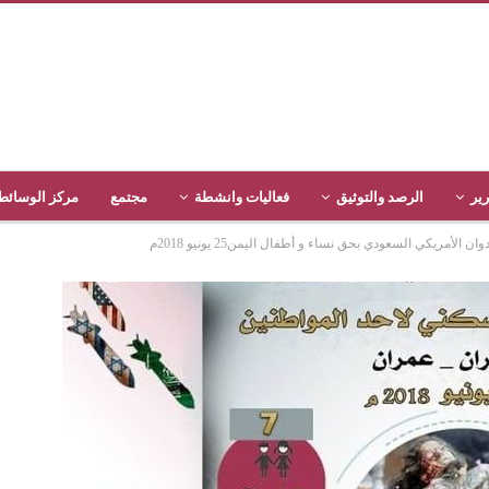
رير
الرصد والتوثيق
فعاليات وانشطة
مجتمع
مركز الوسائط
الأمريكي السعودي بحق نساء و أطفال اليمن25 يونيو 2018م