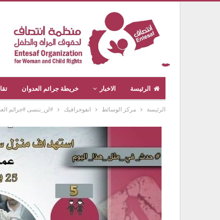
الرئيسة
الاخبار
خريطة جرائم العدوان
تقا
الرئيسة
مركز الوسائط
انفوجرافيك
#لن_ننسى #جرائم العدوان 