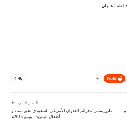
حافظة #عمران
ReddIt
0
المقال التالي
و
#لن_ننسى #جرائم العدوان الأمريكي السعودي بحق نساء و
أطفال اليمن25 يونيو 2015م