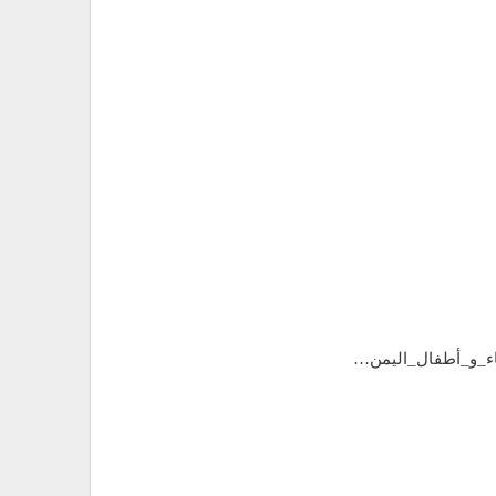
اء_و_أطفال_اليمن…