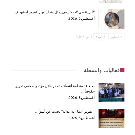
#لن_ننسى #حدث_في_مثل_هذا_اليوم “تقرير استهداف…
أغسطس 8, 2026
السابق
التالي
1 من 3٬046
فعاليات وانشطة
صنعاء : منظمة انتصاف تصدر خلال مؤتمر صحفي تقريرا
حقوقياً…
أغسطس 8, 2026
– تقرير “دماء بلا عدالة” تحدث عن أسوأ…
أغسطس 8, 2026