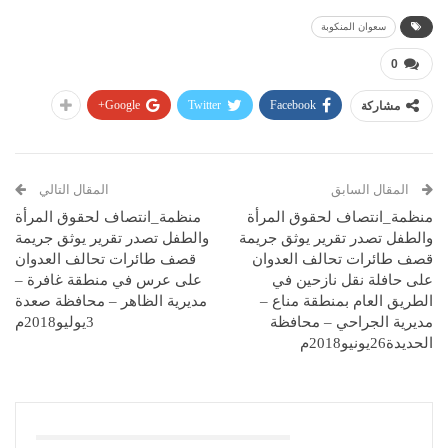
سعوان المنكوبة
0
Google+
Twitter
Facebook
مشاركة
المقال السابق
المقال التالي
منظمة_انتصاف لحقوق المرأة
منظمة_انتصاف لحقوق المرأة
والطفل تصدر تقرير يوثق جريمة
والطفل تصدر تقرير يوثق جريمة
قصف طائرات تحالف العدوان
قصف طائرات تحالف العدوان
على حافلة نقل نازحين في
على عرس في منطقة غافرة –
الطريق العام بمنطقة مناع –
مديرية الظاهر – محافظة صعدة
مديرية الجراحي – محافظة
3يوليو2018م
الحديدة26يونيو2018م
قد يعجبك ايضا