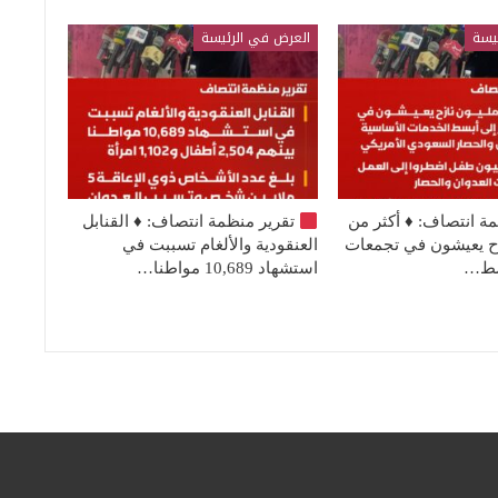
يسة
العرض في الرئيسة
مة انتصاف:
♦️
أكثر من
تقرير منظمة انتصاف:
♦️
القنابل
نازح يعيشون في تجمعات
العنقودية والألغام تسببت في
بسط…
استشهاد 10,689 مواطنا…