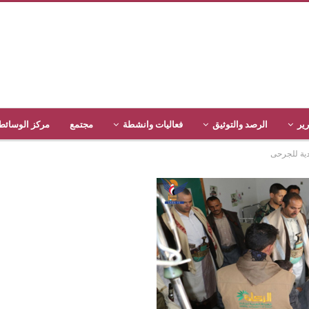
رير
الرصد والتوثيق
فعاليات وانشطة
مجتمع
مركز الوسائط
قدية للجرحى