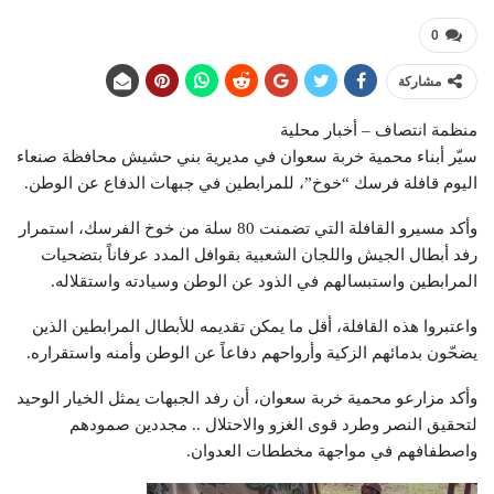
0
مشاركة
منظمة انتصاف – أخبار محلية
سيّر أبناء محمية خربة سعوان في مديرية بني حشيش محافظة صنعاء
اليوم قافلة فرسك “خوخ”، للمرابطين في جبهات الدفاع عن الوطن.
وأكد مسيرو القافلة التي تضمنت 80 سلة من خوخ الفرسك، استمرار
رفد أبطال الجيش واللجان الشعبية بقوافل المدد عرفاناً بتضحيات
المرابطين واستبسالهم في الذود عن الوطن وسيادته واستقلاله.
واعتبروا هذه القافلة، أقل ما يمكن تقديمه للأبطال المرابطين الذين
يضحّون بدمائهم الزكية وأرواحهم دفاعاً عن الوطن وأمنه واستقراره.
وأكد مزارعو محمية خربة سعوان، أن رفد الجبهات يمثل الخيار الوحيد
لتحقيق النصر وطرد قوى الغزو والاحتلال .. مجددين صمودهم
واصطفافهم في مواجهة مخططات العدوان.