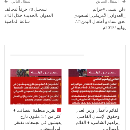
المقال السابق
المقال التالي
#لن_ننسى #جرائم
تسجيل 78 خرقاً لتحالف
_العدوان_الأمريكي_السعودي
العدوان بالحديدة خلال الـ24
بحق نساء و أطفال اليمن21/
ساعة الماضية
يوليو /2015م
قد يعجبك ايضا
العرض في الرئيسة
العرض في الرئيسة
القائم بأعمال وزير العدل
تقرير منظمة انتصاف:
♦️
وحقوق الإنسان القاضي
أكثر من 1.4 مليون نازح
إبراهيم الشامي: ♦️ القائم
يعيشون في تجمعات تفتقر
بأعمال…
إلى أبسط…