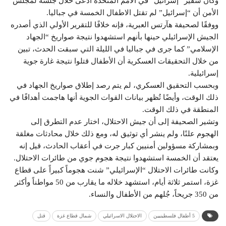
وكان سفير “إسرائيل” في الأمم المتحدة ادعى خلال جلسة لمجلس
الأمن أن “إسرائيل” لم تقتل الاطفال الخمسة في جباليا.
ووفقًا لصحيفة هآرتس العبرية، فإنه خلافًا للتقرير الأولي الذي أصدره
الجيش الإسرائيلي حينها بأنهم استشهدوا نتيجة صواريخ “الجهاد
الإسلامي” كما جرى في جباليا في الليلة التي سبقت الحدث، تبين
من خلال التحقيقات العسكرية أن الأطفال قتلوا نتيجة غارة جوية
إسرائيلية.
وبحسب التحقيق العسكري، لم يتم رصد إطلاق صواريخ الجهاد في
ذلك الوقت، وأيضًا تُظهر بيانات القوات الجوية أنها هاجمت أهدافًا في
المنطقة في ذلك الوقت.
وتشير الصحيفة إلى أن جيش الاحتلال، اختار عدم التطرق إلى
الهجوم علنًا، ولم ينشر أي توثيق له، ومع ذلك خلال محادثات مغلقة
وبمشاركة مسؤولين أمنيين كبار جرت في أعقاب الحادث، قيل إنه
يعتقد أن الخمسة استشهدوا نتيجة هجوم جوي من طائرات الاحتلال.
وكانت طائرات الاحتلال “الإسرائيلي” شنت هجوماً كبيراً على قطاع
غزة، استمر ثلاثة أيام، استشهد خلاله ما يقارب من 50 مواطناً وأكثر
من 350 جريحاً، جُلهم من الأطفال والنساء.
5 أطفال فلسطينيين
الاحتلال الاسرائيلي
شمال قطاع غزة
قتل