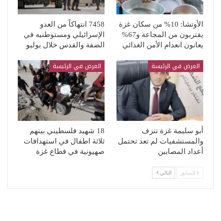
الأوتشا: 10% من سكان غزة
7458 انتهاكاً من العدو
يقتربون من المجاعة و67%
الإسرائيلي ومستوطنيه في
يعانون انعدام الأمن الغذائي
الضفة والقدس خلال يوليو
العرض في الرئيسة
العرض في الرئيسة
أبو سليمة غزة تنزف
18 شهيد فلسطيني بينهم
والمستشفيات لم تعد تحتمل
ثلاثة اطفال في استهدافات
أعداد المصابين
صهيونية في قطاع غزة
السابق
التالي