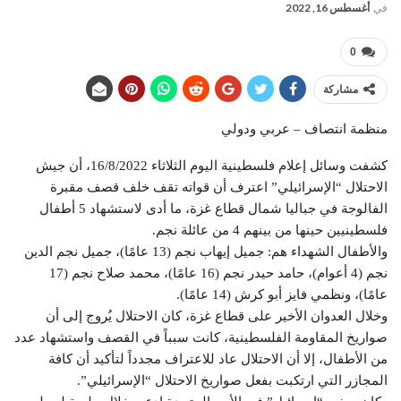
في
أغسطس 16, 2022
0
مشاركة
منظمة انتصاف – عربي ودولي
كشفت وسائل إعلام فلسطينية اليوم الثلاثاء 16/8/2022، أن جيش
الاحتلال “الإسرائيلي” اعترف أن قواته تقف خلف قصف مقبرة
الفالوجة في جباليا شمال قطاع غزة، ما أدى لاستشهاد 5 أطفال
فلسطينيين حينها من بينهم 4 من عائلة نجم.
والأطفال الشهداء هم: جميل إيهاب نجم (13 عامًا)، جميل نجم الدين
نجم (4 أعوام)، حامد حيدر نجم (16 عامًا)، محمد صلاح نجم (17
عامًا)، ونظمي فايز أبو كرش (14 عامًا).
وخلال العدوان الأخير على قطاع غزة، كان الاحتلال يُروج إلى أن
صواريخ المقاومة الفلسطينية، كانت سبباً في القصف واستشهاد عدد
من الأطفال، إلا أن الاحتلال عاد للاعتراف مجدداً لتأكيد أن كافة
المجازر التي ارتكبت بفعل صواريخ الاحتلال “الإسرائيلي”.