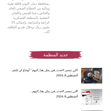
بمحافظة ذمار، اليوم، قافلة طبية
ومالية من القطاع الصحي العام
والخاص دعما للجيش واللجان
الشعبية بالمنطقة العسكرية
الرابعة والسابعة، بإجمالي 35
مليون ريال. وخلال تقديم القافلة،
أكد…
جديد المنظمة
#لن_ننسى #حدث_في_مثل_هذا_اليوم ” أوجاع لن تلتئم…
أغسطس 8, 2026
#لن_ننسى #حدث_في_مثل_هذا_اليوم
…
أغسطس 8, 2026