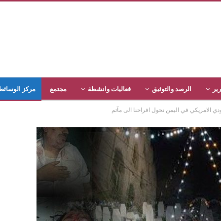
رير
الرصد والتوثيق
فعاليات وانشطة
مجتمع
مركز الوسائط
ي الامريكي في اليمن تحول افراحنا الى مآتم