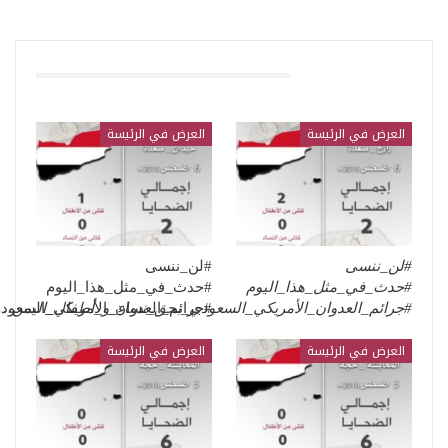
قد يعجبك ايضا
العرض في الرئيسة
العرض في الرئيسة
#لن_ننسى
#لن_ننسى
#حدث_في_مثل_هذا_اليوم
#حدث_في_مثل_هذا_اليوم
#جرائم_العدوان_الأمريكي_السعودي_بحق_نساء_و_أطفال_اليمن
…
#جرائم_العدوان_الأمريكي_السعو
العرض في الرئيسة
العرض في الرئيسة