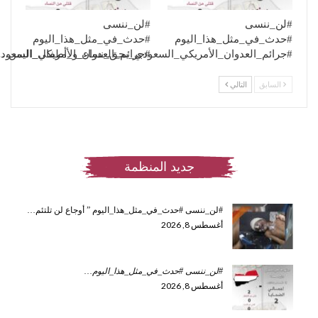
#لن_ننسى
#لن_ننسى
#حدث_في_مثل_هذا_اليوم
#حدث_في_مثل_هذا_اليوم
#جرائم_العدوان_الأمريكي_السعودي_بحق_نساء_و_أطفال_اليمن…
#جرائم_العدوان_الأمريكي_السعو
السابق
التالي
جديد المنظمة
#لن_ننسى #حدث_في_مثل_هذا_اليوم ” أوجاع لن تلتئم…
أغسطس 8, 2026
#لن_ننسى #حدث_في_مثل_هذا_اليوم
…
أغسطس 8, 2026