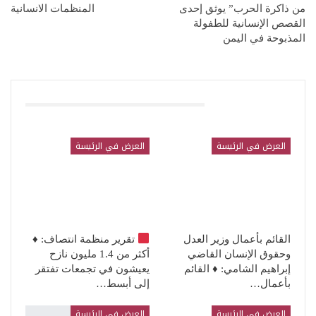
من ذاكرة الحرب” يوثق إحدى
المنظمات الانسانية
القصص الإنسانية للطفولة
المذبوحة في اليمن
قد يعجبك ايضا
العرض في الرئيسة
العرض في الرئيسة
القائم بأعمال وزير العدل
تقرير منظمة انتصاف:
♦️
وحقوق الإنسان القاضي
أكثر من 1.4 مليون نازح
إبراهيم الشامي: ♦️ القائم
يعيشون في تجمعات تفتقر
بأعمال…
إلى أبسط…
العرض في الرئيسة
العرض في الرئيسة