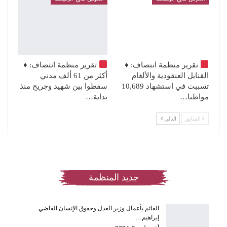
تقرير منظمة انتصاف:
♦️
تقرير منظمة انتصاف:
♦️
القنابل العنقودية والألغام
أكثر من 61 ألف مدني
تسببت في استشهاد 10,689
سقطوا بين شهيد وجريح منذ
مواطنا…
بداية…
السابق
التالي
جديد المنظمة
القائم بأعمال وزير العدل وحقوق الإنسان القاضي
إبراهيم…