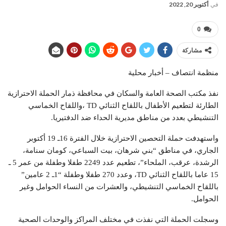
في
أكتوبر 20, 2022
0
مشاركة
منظمة انتصاف – أخبار محلية
نفذ مكتب الصحة العامة والسكان في محافظة ذمار الحملة الاحترازية
الطارئة لتطعيم الأطفال باللقاح الثنائي TD ،واللقاح الخماسي
التنشيطي بعدد من مناطق مديرية الحداء ضد الدفتيريا.
واستهدفت حملة التحصين الاحترازية خلال الفترة 16ـ 19 أكتوبر
الجاري، في مناطق “بني شرهان، بيت السباعي، كومان سنامة،
الرشدة، عرقب، الملحاء”، تطعيم عدد 2249 طفلا وطفلة من عمر 5 ـ
15 عاما باللقاح الثنائي TD، وعدد 270 طفلا وطفلة “1ـ 2 عامين”
باللقاح الخماسي التنشيطي، والعشرات من النساء الحوامل وغير
الحوامل.
وسجلت الحملة التي نفذت في مختلف المراكز والوحدات الصحية