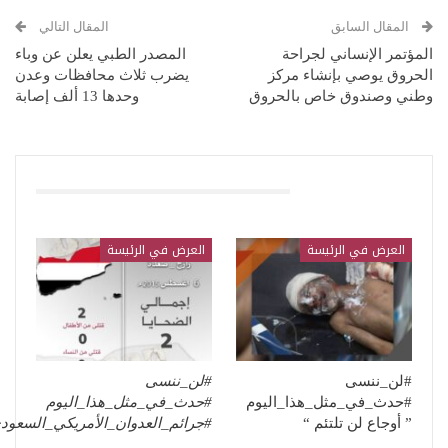
المقال السابق
المقال التالي
المؤتمر الإنساني لجراحة
المصدر الطبي يعلن عن وباء
الحروق يوصي بإنشاء مركز
يضرب ثلاث محافظات وعدن
وطني وصندوق خاص بالحروق
وحدها 13 ألف إصابة
قد يعجبك ايضا
العرض في الرئيسة
العرض في الرئيسة
#لن_ننسى
#لن_ننسى
#حدث_في_مثل_هذا_اليوم
#حدث_في_مثل_هذا_اليوم
” أوجاع لن تلتئم “
#جرائم_العدوان_الأمريكي_السعو