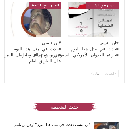
العرض في الرئيسة
العرض في الرئيسة
#لن_ننسى
#لن_ننسى
#حدث_في_مثل_هذا_اليوم
#حدث_في_مثل_هذا_اليوم
“تقرير استهداف سيارات
#جرائم_العدوان_الأمريكي_السعودي_بحق_نساء_و_أطفال_اليمن…
على الطريق العام…
السابق
التالي
جديد المنظمة
#لن_ننسى #حدث_في_مثل_هذا_اليوم ” أوجاع لن تلتئم…