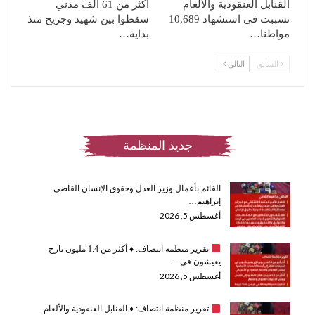
القنابل العنقودية والألغام
أكثر من 61 ألف مدني
تسببت في استشهاد 10,689
سقطوا بين شهيد وجريح منذ
مواطنا…
بداية…
السابق
التالي
جديد المنظمة
القائم بأعمال وزير العدل وحقوق الإنسان القاضي
إبراهيم…
أغسطس 5, 2026
تقرير منظمة انتصاف:
♦️
أكثر من 1.4 مليون نازح
يعيشون في…
أغسطس 5, 2026
تقرير منظمة انتصاف:
♦️
القنابل العنقودية والألغام