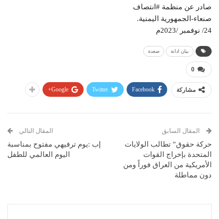
صادر عن منظمة #انتصاف
صنعاء-الجمهورية اليمنية.
24/ نوفمبر /2023م
بيان ادانة
صعدة
0
Google+
Twitter
Facebook
مشاركة
المقال السابق
المقال التالي
حركة حقوق” تطالب الولايات
إب :يوم ترفيهي مفتوح بمناسبة
المتحدة بإخراج القوات
اليوم العالمي للطفل
الأمريكية من العراق فوراً ومن
دون مماطلة