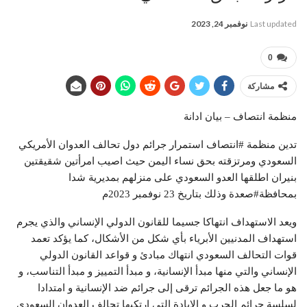
Last updated
نوفمبر 24, 2023
0
مشاركة
منظمة انتصاف – بيان ادانة
تدين منظمة #انتصاف استمرار جرائم دول تحالف العدوان الأمريكي
السعودي ومرتزقته بحق نساء اليمن حيث اصيب امرأتين شقيقتين
بنيران اطلقها العدو السعودي على منزلهم بمديرية شدا
بمحافظة#صعدة وذلك بتاريخ 23 نوفمبر 2023م
ويعد الاستهداف انتهاكا جسيما للقانون الدولي الإنساني والذي يجرم
استهداف المدنيين الأبرياء بأي شكل من الأشكال، كما يؤكد تعمد
قوات التحالف السعودي انتهاك مبادئ و قواعد القانون الدولي
الإنساني والتي منها مبدأ الإنسانية، و مبدأ التمييز و مبدأ التناسب، و
هو ما جعل هذه الجرائم ترقى إلى جرائم ضد الإنسانية و امتدادا
لسلسة جرائم الحرب و الإبادة التي ارتكبها تحالف العدوان السعودي