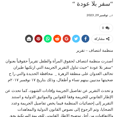
“سفر بلا عودة “
في
نوفمبر 29, 2023
0
مشاركة
منظمة انتصاف – تقرير
أصدرت منظمة انتصاف لحقوق المرأة والطفل تقريراً حقوقياً بعنوان
“سفر بلا عودة “حيث تناول التقرير الجريمة التي ارتكبها طيران
تحالف العدوان على منطقة الزهرة _ محافظة الحديدة والتي را ح
ضحيتها مدنيين بينهم نساء و أطفال، وذلك بتاريخ ١٧ نوفمبر ٢٠١٧م
و تحدث التقرير عن تفاصيل الجريمة وإفادات الشهود، كما تحدث عن
الإطار القانوني للجريمة وفقا للقوانين والمواثيق الدولية و استند
التقرير إلى إحصائيات المنظمة فيما يخص تفاصيل الجريمة وعدد
الضحايا، وتم الرجوع إلى نصوص القانون الدولية والمعاهدات
والاتفاقيات من أجل توضيح الإطار القانوني للجريمة المرتكبة بحق