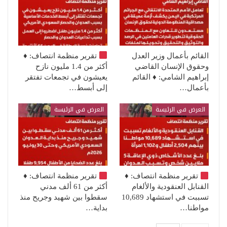
القائم بأعمال وزير العدل
تقرير منظمة انتصاف:
♦️
وحقوق الإنسان القاضي
أكثر من 1.4 مليون نازح
إبراهيم الشامي: ♦️ القائم
يعيشون في تجمعات تفتقر
بأعمال…
إلى أبسط…
العرض في الرئيسة
العرض في الرئيسة
تقرير منظمة انتصاف:
♦️
تقرير منظمة انتصاف:
♦️
القنابل العنقودية والألغام
أكثر من 61 ألف مدني
تسببت في استشهاد 10,689
سقطوا بين شهيد وجريح منذ
مواطنا…
بداية…