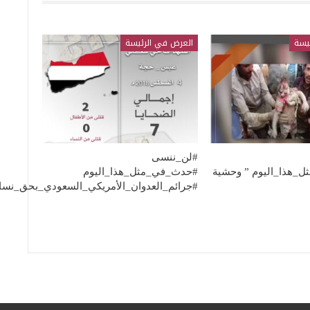
يسة
العرض في الرئيسة
#لن_ننسى
_هذا_اليوم ” وحشية
#حدث_في_مثل_هذا_اليوم
#جرائم_العدوان_الأمريكي_السعودي_بحق_نس