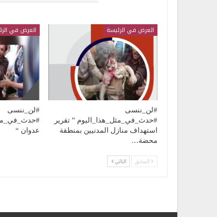
قد يعجبك ايضا
العرض في الرئيسة
العرض في الرئ
#لن_ننسى
#لن_ننسى
#حدث_في_مثل_هذا_اليوم ” تقرير
#حدث_في_مثل
استهداف منازل المدنيين بمنطقة
عدوان “
محضة…
السابق
التالي