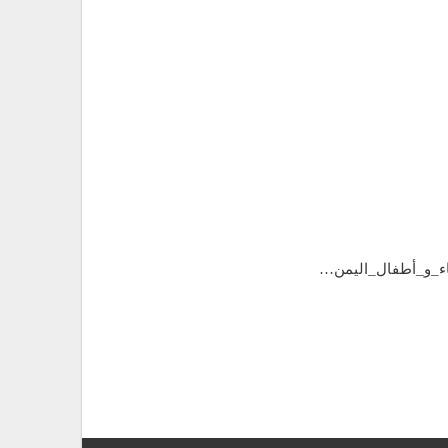
اء_و_أطفال_اليمن…