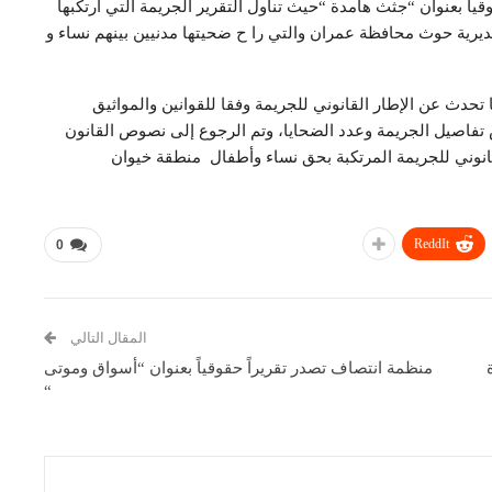
ً بعنوان “جثث هامدة “حيث تناول التقرير الجريمة التي ارتكبها
رية حوث محافظة عمران والتي را ح ضحيتها مدنيين بينهم نساء و
تحدث عن الإطار القانوني للجريمة وفقا للقوانين والمواثيق
ص تفاصيل الجريمة وعدد الضحايا، وتم الرجوع إلى نصوص القانون
لقانوني للجريمة المرتكبة بحق نساء وأطفال منطقة خيوان
ReddIt
0
المقال التالي
منظمة انتصاف تصدر تقريراً حقوقياً بعنوان “أسواق وموتى
“