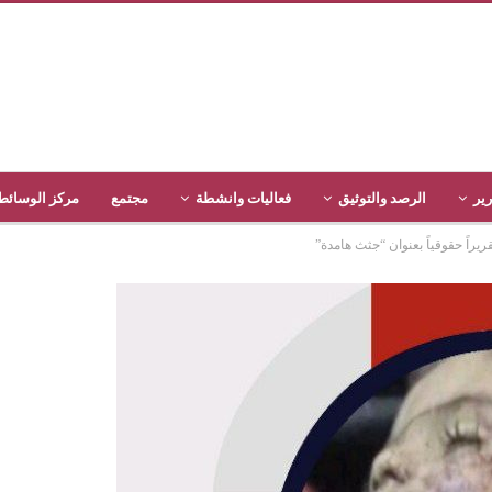
رير
الرصد والتوثيق
فعاليات وانشطة
مجتمع
مركز الوسائط
يراً حقوقياً بعنوان “جثث هامدة”