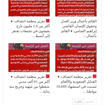
القائم بأعمال وزير العدل
تقرير منظمة انتصاف:
♦️
وحقوق الإنسان القاضي
أكثر من 1.4 مليون نازح
إبراهيم الشامي: ♦️ القائم
يعيشون في تجمعات تفتقر
بأعمال…
إلى أبسط…
العرض في الرئيسة
العرض في الرئيسة
تقرير منظمة انتصاف:
♦️
تقرير منظمة انتصاف:
♦️
القنابل العنقودية والألغام
أكثر من 61 ألف مدني
تسببت في استشهاد 10,689
سقطوا بين شهيد وجريح منذ
مواطنا…
بداية…
السابق
التالي