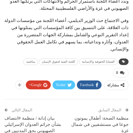
وندد أعضاء اللجنة باستمرار الجرائم والانتهاكات التي يرتكبها العدو
الصهيوني في غزة والأراضي الفلسطينية المحتلة.
وفي الاجتماع حث الوزير الديلمي، أعضاء اللجنة من مؤسسات الدولة
ذات العلاقة، على التنسيق بين كافة المؤسسات التي يمثلونها في
إعداد التقرير النوعي والشامل بمشاركة الجهات المتضررة من
العدوان، وآثاره وتداعياته، بما يسهم في تكامل العمل الحقوقي
والإنساني.
القضايا الحقوقية والإنسانية
اللجنة الفنية لحقوق الإنسان
مناقشه
0
Google+
Twitter
Facebook
مشاركة
المقال السابق
المقال التالي
منظمة الصحة: أطفال يموتون
بيان إدانة / منظمة #انتصاف
جوعا في مستشفيين في شمال
بشأن جرائم العدوان الإسرائيلي
غزة
الصهيوني بحق المدنيين في