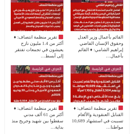
القائم بأعمال وزير العدل
تقرير منظمة انتصاف:
♦️
وحقوق الإنسان القاضي
أكثر من 1.4 مليون نازح
إبراهيم الشامي: ♦️ القائم
يعيشون في تجمعات تفتقر
بأعمال…
إلى أبسط…
العرض في الرئيسة
العرض في الرئيسة
تقرير منظمة انتصاف:
♦️
تقرير منظمة انتصاف:
♦️
القنابل العنقودية والألغام
أكثر من 61 ألف مدني
تسببت في استشهاد 10,689
سقطوا بين شهيد وجريح منذ
مواطنا…
بداية…