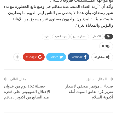
مع مواجهة المستشفيات ظروفا يائسة”.
وأكد أن “أزمة الغذاء المتصاعدة تتفاقم في وضع بالغ الخطورة مع بدء
شهر رمضان، وأن عددا لا يحصى من الناس ليس لديهم ما يفطرون
عليه”، مبينًا: “المدنيون يواجهون مستوى غير مسبوق من الإهانة
والبؤس والمعاناة بغزة”.
الأطفال
انتشار سريع
سوء التغذية
غزة
0
Google+
Twitter
Facebook
مشاركة
المقال السابق
المقال التالي
صنعاء .. مؤتمر صحفي لإصدار
حصيلة 162 يوم من عدوان
تقرير غزة تعانق الموت أمام
الإحتلال الصهيوني على #غزة
أكذوبة السلام
منذ السابع من اكتوبر 2023م