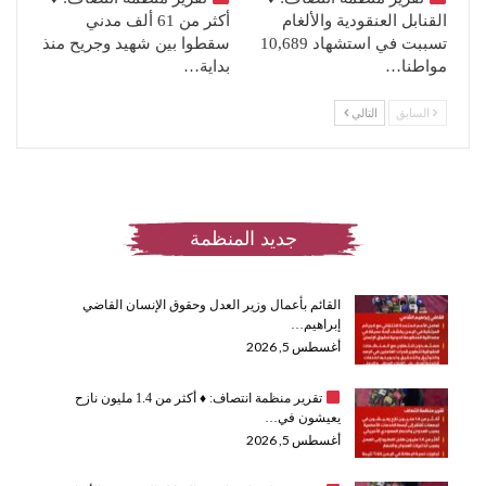
القنابل العنقودية والألغام
أكثر من 61 ألف مدني
تسببت في استشهاد 10,689
سقطوا بين شهيد وجريح منذ
مواطنا…
بداية…
السابق
التالي
جديد المنظمة
القائم بأعمال وزير العدل وحقوق الإنسان القاضي
إبراهيم…
أغسطس 5, 2026
تقرير منظمة انتصاف:
♦️
أكثر من 1.4 مليون نازح
يعيشون في…
أغسطس 5, 2026