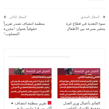
المقال السابق
المقال التالي
سوء التغذية في قطاع غزة
منظمة انتصاف تصدر تقريراً
ينتشر بسرعه بين الأطفال
حقوقياً بعنوان “مجزرة
المصلوب”
قد يعجبك ايضا
العرض في الرئيسة
العرض في الرئيسة
القائم بأعمال وزير العدل
تقرير منظمة انتصاف:
♦️
وحقوق الإنسان القاضي
أكثر من 1.4 مليون نازح