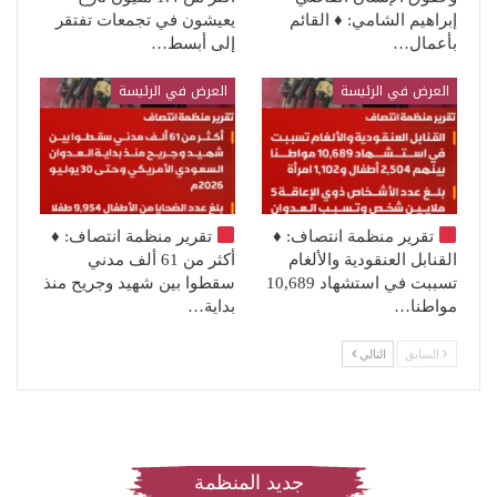
إبراهيم الشامي: ♦️ القائم
يعيشون في تجمعات تفتقر
بأعمال…
إلى أبسط…
العرض في الرئيسة
العرض في الرئيسة
تقرير منظمة انتصاف:
♦️
تقرير منظمة انتصاف:
♦️
القنابل العنقودية والألغام
أكثر من 61 ألف مدني
تسببت في استشهاد 10,689
سقطوا بين شهيد وجريح منذ
مواطنا…
بداية…
السابق
التالي
جديد المنظمة