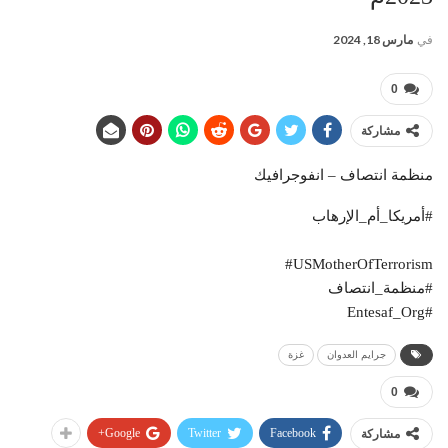
في
مارس 18, 2024
0
مشاركة
منظمة انتصاف – انفوجرافيك
#أمريكا_أم_الإرهاب
‎#USMotherOfTerrorism
#منظمة_انتصاف
#Entesaf_Org
جرايم العدوان
غزة
0
Google+
Twitter
Facebook
مشاركة